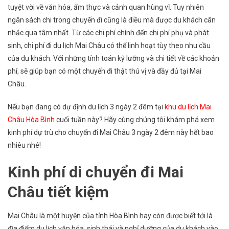
tuyệt vời về văn hóa, ẩm thực và cảnh quan hùng vĩ. Tuy nhiên
Dự
ngân sách chi trong chuyến đi cũng là điều mà được du khách cân
Trù
nhắc qua tâm nhất. Từ các chi phí chính đến chi phí phụ và phát
Cho
Chuyến
sinh, chi phí đi du lịch Mai Châu có thể linh hoạt tùy theo nhu cầu
Đi
của du khách. Với những tính toán kỹ lưỡng và chi tiết về các khoản
Mai
phí, sẽ giúp bạn có một chuyến đi thật thú vị và đầy đủ tại Mai
Châu
Châu.
3
Ngày
Nếu bạn đang có dự định du lịch 3 ngày 2 đêm tại
khu du lịch Mai
2
Châu Hòa Bình
cuối tuần này? Hãy cùng chúng tôi khám phá xem
Đêm
kinh phí dự trù cho chuyến đi Mai Châu 3 ngày 2 đêm này hết bao
nhiêu nhé!
Kinh phí di chuyển đi Mai
Châu tiết kiệm
Mai Châu là một huyện của tỉnh Hòa Bình hay còn được biết tới là
địa điểm du lịch văn hóa, sinh thái và nghỉ dưỡng của du khách vào