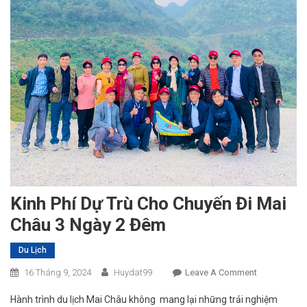
Kinh Phí Dự Trù Cho Chuyến Đi Mai
Châu 3 Ngày 2 Đêm
Du Lịch
On
16 Tháng 9, 2024
Huydat99
Leave A Comment
Kinh
Hành trình du lịch Mai Châu không mang lại những trải nghiệm
Phí