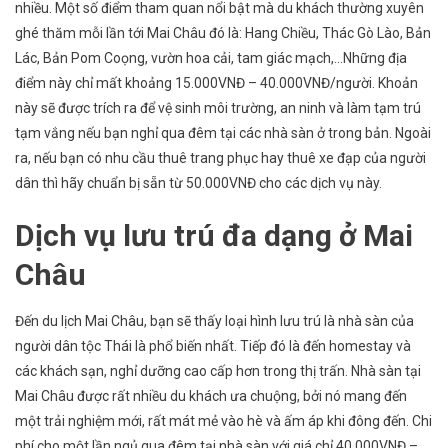
nhiều. Một số điểm tham quan nổi bật mà du khách thường xuyên
ghé thăm mỗi lần tới Mai Châu đó là: Hang Chiều, Thác Gò Lào, Bản
Lác, Bản Pom Coọng, vườn hoa cải, tam giác mạch,…Những địa
điểm này chỉ mất khoảng 15.000VNĐ – 40.000VNĐ/người. Khoản
này sẽ được trích ra để vệ sinh môi trường, an ninh và làm tạm trú
tạm vắng nếu bạn nghỉ qua đêm tại các nhà sàn ở trong bản. Ngoài
ra, nếu bạn có nhu cầu thuê trang phục hay thuê xe đạp của người
dân thì hãy chuẩn bị sẵn từ 50.000VNĐ cho các dịch vụ này.
Dịch vụ lưu trú đa dạng ở Mai
Châu
Đến du lịch Mai Châu, bạn sẽ thấy loại hình lưu trú là nhà sàn của
người dân tộc Thái là phổ biến nhất. Tiếp đó là đến homestay và
các khách sạn, nghỉ dưỡng cao cấp hơn trong thị trấn. Nhà sàn tại
Mai Châu được rất nhiều du khách ưa chuộng, bởi nó mang đến
một trải nghiệm mới, rất mát mẻ vào hè và ấm áp khi đông đến. Chi
phí cho một lần ngủ qua đêm tại nhà sàn với giá chỉ 40.000VNĐ –