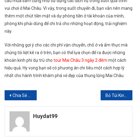
cầu mua sắm cũng như sử dụng các dịch vụ trong suốt quá trình
vui chơi ở Mai Châu. Vì vậy, trong suốt chuyến đi, bạn vẫn nên mang
thêm một chút tiền mặt và dự phòng tiền ở tài khoản của mình,
phòng khi phải dùng để chi trả cho những hoạt động, trải nghiệm
này.
Với những gợi ý cho các chi phí vận chuyển, chỗ ở và ẩm thực mà
chúng tôi liệt kê ra ở trên, bạn có thể lựa chọn để ra được những
khoản kinh phí dự trù cho
tour Mai Châu 3 ngày 2 đêm
một cách
hiệu quả. Hy vọng bạn sẽ có phương án chi tiêu một cách hợp lý
nhất cho hành trình khám phá vẻ đẹp của thung lũng Mai Châu.
Điều
Chia Sẻ Kinh Nghiệm Đặt Tour Du Lịch 1 Ngày Ở Thung Nham
Bỏ Túi Kinh Nghiệm Khi Du Lịch An Lạc Resort
hướng
Huydat99
bài
viết