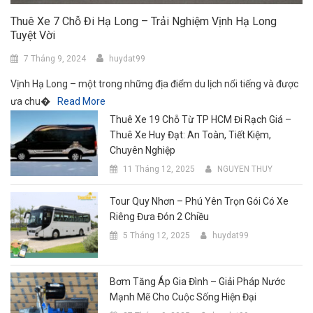
Thuê Xe 7 Chỗ Đi Hạ Long – Trải Nghiệm Vịnh Hạ Long
Tuyệt Vời
7 Tháng 9, 2024
huydat99
Vịnh Hạ Long – một trong những địa điểm du lịch nổi tiếng và được
ưa chu�
Read More
Thuê Xe 19 Chỗ Từ TP HCM Đi Rạch Giá –
Thuê Xe Huy Đạt: An Toàn, Tiết Kiệm,
Chuyên Nghiệp
11 Tháng 12, 2025
NGUYEN THUY
Tour Quy Nhơn – Phú Yên Trọn Gói Có Xe
Riêng Đưa Đón 2 Chiều
5 Tháng 12, 2025
huydat99
Bơm Tăng Áp Gia Đình – Giải Pháp Nước
Mạnh Mẽ Cho Cuộc Sống Hiện Đại