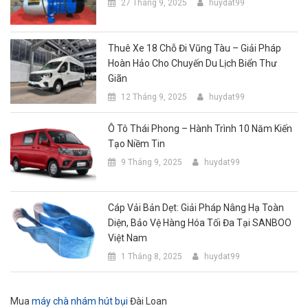
27 Tháng 9, 2025
huydat99
Thuê Xe 18 Chỗ Đi Vũng Tàu – Giải Pháp
Hoàn Hảo Cho Chuyến Du Lịch Biển Thư
Giãn
12 Tháng 9, 2025
huydat99
Ô Tô Thái Phong – Hành Trình 10 Năm Kiến
Tạo Niềm Tin
9 Tháng 9, 2025
huydat99
Cáp Vải Bản Dẹt: Giải Pháp Nâng Hạ Toàn
Diện, Bảo Vệ Hàng Hóa Tối Đa Tại SANBOO
Việt Nam
1 Tháng 8, 2025
huydat99
Mua
máy chà nhám hút bụi
Đài Loan