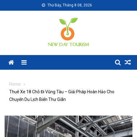
Skip
Thứ Bảy, Tháng 8 08, 2026
to
content
Menu
Home
Thuê Xe 18 Chỗ Đi Vũng Tàu – Giải Pháp Hoàn Hảo Cho
Chuyến Du Lịch Biển Thư Giãn