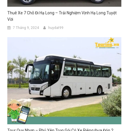
Thuê Xe 7 Chỗ Đi Hạ Long – Trải Nghiệm Vịnh Hạ Long Tuyệt
Vời
7 Tháng 9, 2024
huydat99
Tour Quy Nhơn – Phú Yên Trọn Gói Có Xe Riêng Đưa Đón 2