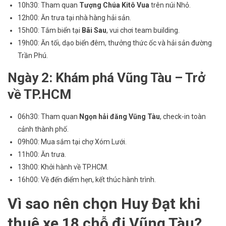
10h30: Tham quan
Tượng Chúa Kitô Vua
trên núi Nhỏ.
12h00: Ăn trưa tại nhà hàng hải sản.
15h00: Tắm biển tại
Bãi Sau
, vui chơi team building.
19h00: Ăn tối, dạo biển đêm, thưởng thức ốc và hải sản đường
Trần Phú.
Ngày 2: Khám phá Vũng Tàu – Trở
về TP.HCM
06h30: Tham quan
Ngọn hải đăng Vũng Tàu
, check-in toàn
cảnh thành phố.
09h00: Mua sắm tại chợ Xóm Lưới.
11h00: Ăn trưa.
13h00: Khởi hành về TP.HCM.
16h00: Về đến điểm hẹn, kết thúc hành trình.
Vì sao nên chọn Huy Đạt khi
thuê xe 18 chỗ đi Vũng Tàu?