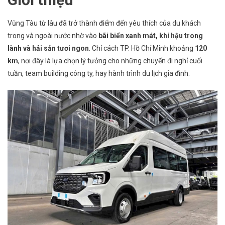
18
Chỗ
Vũng Tàu từ lâu đã trở thành điểm đến yêu thích của du khách
Đi
trong và ngoài nước nhờ vào
bãi biển xanh mát, khí hậu trong
Vũng
lành và hải sản tươi ngon
. Chỉ cách TP. Hồ Chí Minh khoảng
120
Tàu
km
, nơi đây là lựa chọn lý tưởng cho những chuyến đi nghỉ cuối
–
tuần, team building công ty, hay hành trình du lịch gia đình.
Giải
Pháp
Hoàn
Hảo
Cho
Chuyến
Du
Lịch
Biển
Thư
Giãn