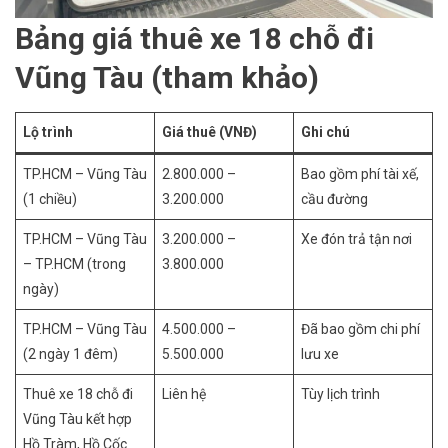
Bảng giá thuê xe 18 chỗ đi
Vũng Tàu (tham khảo)
Lộ trình
Giá thuê (VNĐ)
Ghi chú
TP.HCM – Vũng Tàu
2.800.000 –
Bao gồm phí tài xế,
(1 chiều)
3.200.000
cầu đường
TP.HCM – Vũng Tàu
3.200.000 –
Xe đón trả tận nơi
– TP.HCM (trong
3.800.000
ngày)
TP.HCM – Vũng Tàu
4.500.000 –
Đã bao gồm chi phí
(2 ngày 1 đêm)
5.500.000
lưu xe
Thuê xe 18 chỗ đi
Liên hệ
Tùy lịch trình
Vũng Tàu kết hợp
Hồ Tràm, Hồ Cốc