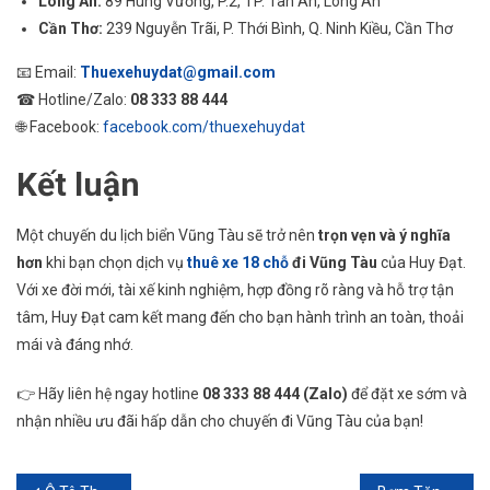
Long An:
89 Hùng Vương, P.2, TP. Tân An, Long An
Cần Thơ:
239 Nguyễn Trãi, P. Thới Bình, Q. Ninh Kiều, Cần Thơ
📧 Email:
Thuexehuydat@gmail.com
☎ Hotline/Zalo:
08 333 88 444
🌐 Facebook:
facebook.com/thuexehuydat
Kết luận
Một chuyến du lịch biển Vũng Tàu sẽ trở nên
trọn vẹn và ý nghĩa
hơn
khi bạn chọn dịch vụ
thuê xe 18 chỗ
đi Vũng Tàu
của Huy Đạt.
Với xe đời mới, tài xế kinh nghiệm, hợp đồng rõ ràng và hỗ trợ tận
tâm, Huy Đạt cam kết mang đến cho bạn hành trình an toàn, thoải
mái và đáng nhớ.
👉 Hãy liên hệ ngay hotline
08 333 88 444 (Zalo)
để đặt xe sớm và
nhận nhiều ưu đãi hấp dẫn cho chuyến đi Vũng Tàu của bạn!