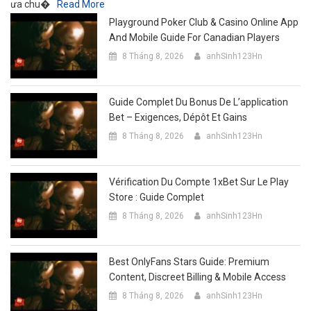
ưa chu�
Read More
Playground Poker Club & Casino Online App
And Mobile Guide For Canadian Players
8 Tháng 8, 2026
anhSinh123Hn
Guide Complet Du Bonus De L’application
Bet – Exigences, Dépôt Et Gains
8 Tháng 8, 2026
anhSinh123Hn
Vérification Du Compte 1xBet Sur Le Play
Store : Guide Complet
8 Tháng 8, 2026
anhSinh123Hn
Best OnlyFans Stars Guide: Premium
Content, Discreet Billing & Mobile Access
8 Tháng 8, 2026
anhSinh123Hn