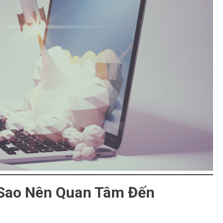
ại Sao Nên Quan Tâm Đến