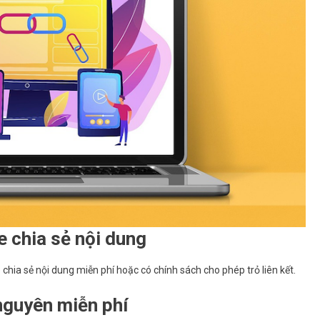
e chia sẻ nội dung
 chia sẻ nội dung miễn phí hoặc có chính sách cho phép trỏ liên kết.
i nguyên miễn phí