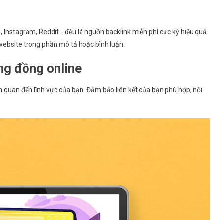
 Instagram, Reddit… đều là nguồn backlink miễn phí cực kỳ hiệu quả.
ề website trong phần mô tả hoặc bình luận.
ộng đồng online
ên quan đến lĩnh vực của bạn. Đảm bảo liên kết của bạn phù hợp, nội