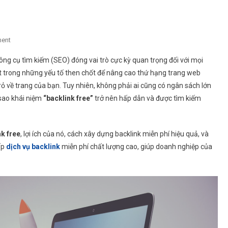
On
ent
Backlink
 công cụ tìm kiếm (SEO) đóng vai trò cực kỳ quan trọng đối với mọi
Free
t trong những yếu tố then chốt để nâng cao thứ hạng trang web
–
trỏ về trang của bạn. Tuy nhiên, không phải ai cũng có ngân sách lớn
Giải
i sao khái niệm
Pháp
“backlink free”
trở nên hấp dẫn và được tìm kiếm
Tăng
Thứ
Hạng
nk free
, lợi ích của nó, cách xây dựng backlink miễn phí hiệu quả, và
Website
ấp
dịch vụ backlink
miễn phí chất lượng cao, giúp doanh nghiệp của
Hiệu
Quả
Từ
Backlink.com.vn