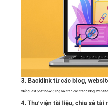
3. Backlink từ các blog, websit
Viết guest post hoặc đăng bài trên các trang blog, website
4. Thư viện tài liệu, chia sẻ tà