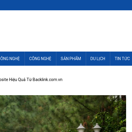
CÔNG NGHỆ
CÔNG NGHỆ
SẢN PHẨM
DU LỊCH
TIN TỨC
bsite Hiệu Quả Từ Backlink.com.vn