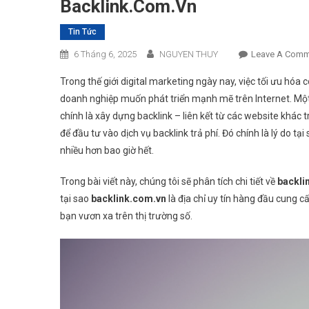
Backlink.com.vn
Tin Tức
6 Tháng 6, 2025
NGUYEN THUY
Leave A Comm
Trong thế giới digital marketing ngày nay, việc tối ưu hóa
doanh nghiệp muốn phát triển mạnh mẽ trên Internet. Mộ
chính là xây dựng backlink – liên kết từ các website khác 
để đầu tư vào dịch vụ backlink trả phí. Đó chính là lý do tạ
nhiều hơn bao giờ hết.
Trong bài viết này, chúng tôi sẽ phân tích chi tiết về
backli
tại sao
backlink.com.vn
là địa chỉ uy tín hàng đầu cung c
bạn vươn xa trên thị trường số.