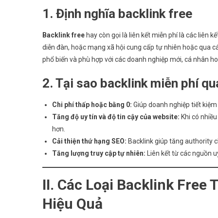
1. Định nghĩa backlink free
Backlink free
hay còn gọi là liên kết miễn phí là các liên
diễn đàn, hoặc mạng xã hội cung cấp tự nhiên hoặc qua các
phổ biến và phù hợp với các doanh nghiệp mới, cá nhân hoặ
2. Tại sao backlink miễn phí q
Chi phí thấp hoặc bằng 0:
Giúp doanh nghiệp tiết kiệm
Tăng độ uy tín và độ tin cậy của website:
Khi có nhiều
hơn.
Cải thiện thứ hạng SEO:
Backlink giúp tăng authority c
Tăng lượng truy cập tự nhiên:
Liên kết từ các nguồn u
II. Các Loại Backlink Fre
Hiệu Quả