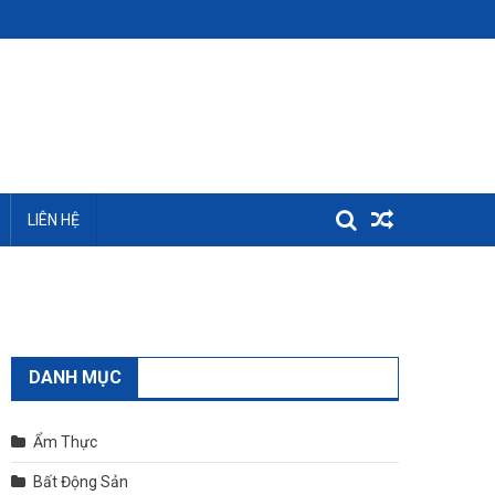
LIÊN HỆ
DANH MỤC
Ẩm Thực
Bất Động Sản