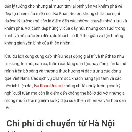
Ba
đến lý tưởng cho những ai muốn tìm lại bình yên và khám phá vẻ
Khan
đẹp tự nhiên của miền núi. Ba Khan Resort không chỉ là nơi nghỉ
–
dưỡng lý tưởng mà còn là điểm đến của những chuyến phiêu lưu và
khám phá. Với cảnh đẹp hùng vĩ của dãy núi, những con suối trong
Hòa
xanh và hồ nước êm đềm, du khách có thể thư giãn và tận hưởng
Bình
không gian yên bình của thiên nhiên.
Trong
Ngày
Khu du lịch cũng cung cấp nhiều hoạt động giải trí và thể thao như
trekking, leo núi, câu cá, thăm các làng dân tộc, hay đơn giản là thả
mình trên bờ sông và thưởng thức hương vị đặc trưng của đồng
quê Việt Nam. Các dịch vụ chăm sóc khách hàng tận tâm và các
tiện ích hiện đại,
Ba Khan Resort
không chỉ là nơi lý tưởng cho kỳ
nghỉ cuối tuần mà còn là điểm đến không thể bỏ lỡ đối với những ai
mong muốn trải nghiệm sự kỳ diệu của thiên nhiên và văn hóa dân
tộc.
Chi phí di chuyển từ Hà Nội