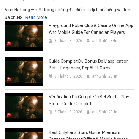
Vịnh Hạ Long – một trong những địa điểm du lịch nổi tiếng và được
ưa chu�
Read More
Playground Poker Club & Casino Online App
And Mobile Guide For Canadian Players
8 Tháng 8, 2026
anhSinh123Hn
Guide Complet Du Bonus De L’application
Bet – Exigences, Dépôt Et Gains
8 Tháng 8, 2026
anhSinh123Hn
Vérification Du Compte 1xBet Sur Le Play
Store : Guide Complet
8 Tháng 8, 2026
anhSinh123Hn
Best OnlyFans Stars Guide: Premium