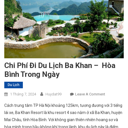
Chi Phí Đi Du Lịch Ba Khan – Hòa
Bình Trong Ngày
Du Lịch
On
1 Tháng 7, 2024
Huydat99
Leave A Comment
Chi
Cách trung tâm TP Hà Nội khoảng 125km, tương đương với 3 tiếng
Phí
lái xe, Ba Khan Resort là khu resort 4 sao nằm ở xã Ba Khan, huyện
Đi
Mai Châu, tỉnh Hòa Bình. Với không gian thiên nhiên hoang sơ và
Du
hòa mình trong bầu không khí trong lành, khu du lịch này là điểm
Lịch