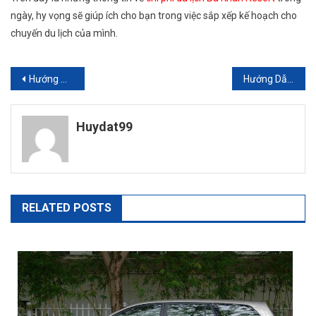
ngày, hy vọng sẽ giúp ích cho bạn trong việc sắp xếp kế hoạch cho
chuyến du lịch của mình.
Điều
Hướng Dẫn Đặt Tour Du Lịch Biển Cửa Lò Hè 2024
Hướng Dẫn Đặt Tour Trà Cổ 3 Ngày 2 Đêm
hướng
Huydat99
bài
viết
RELATED POSTS