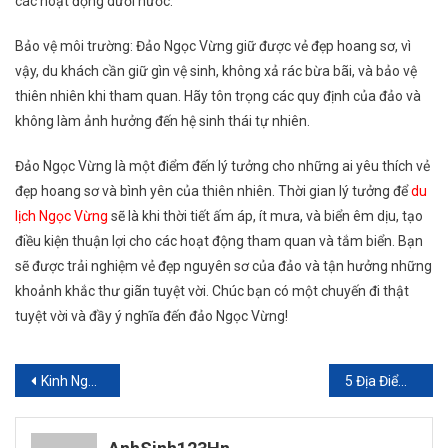
các hoạt động dưới nước.
Bảo vệ môi trường: Đảo Ngọc Vừng giữ được vẻ đẹp hoang sơ, vì
vậy, du khách cần giữ gìn vệ sinh, không xả rác bừa bãi, và bảo vệ
thiên nhiên khi tham quan. Hãy tôn trọng các quy định của đảo và
không làm ảnh hưởng đến hệ sinh thái tự nhiên.
Đảo Ngọc Vừng là một điểm đến lý tưởng cho những ai yêu thích vẻ
đẹp hoang sơ và bình yên của thiên nhiên. Thời gian lý tưởng để
du
lịch Ngọc Vừng
sẽ là khi thời tiết ấm áp, ít mưa, và biển êm dịu, tạo
điều kiện thuận lợi cho các hoạt động tham quan và tắm biển. Bạn
sẽ được trải nghiệm vẻ đẹp nguyên sơ của đảo và tận hưởng những
khoảnh khắc thư giãn tuyệt vời. Chúc bạn có một chuyến đi thật
tuyệt vời và đầy ý nghĩa đến đảo Ngọc Vừng!
Điều
Kinh Nghiệm Du Lịch 2 Ngày 1 Đêm Tại Ngọc Vừng
5 Địa Điểm Tổ Chức Gala Dinner Lý Tưởng Khu Vực Flamingo Hải Tiến
hướng