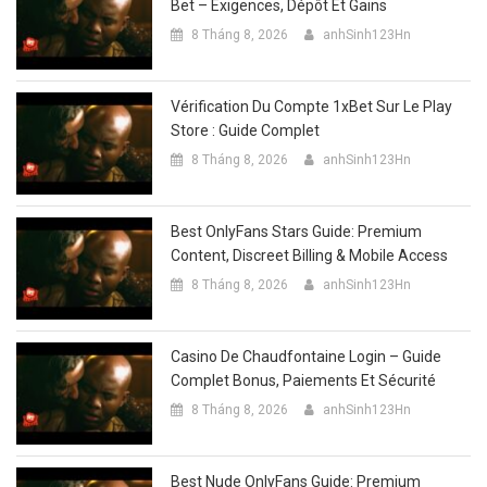
Bet – Exigences, Dépôt Et Gains
8 Tháng 8, 2026
anhSinh123Hn
Vérification Du Compte 1xBet Sur Le Play
Store : Guide Complet
8 Tháng 8, 2026
anhSinh123Hn
Best OnlyFans Stars Guide: Premium
Content, Discreet Billing & Mobile Access
8 Tháng 8, 2026
anhSinh123Hn
Casino De Chaudfontaine Login – Guide
Complet Bonus, Paiements Et Sécurité
8 Tháng 8, 2026
anhSinh123Hn
Best Nude OnlyFans Guide: Premium