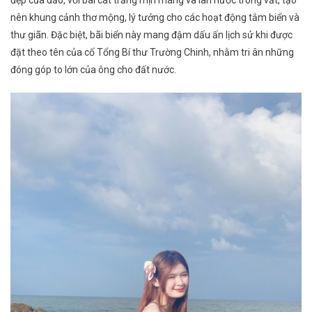
đẹp của đảo, với bãi cát trắng mịn màng và làn nước trong vắt, tạo
nên khung cảnh thơ mộng, lý tưởng cho các hoạt động tắm biển và
thư giãn. Đặc biệt, bãi biển này mang đậm dấu ấn lịch sử khi được
đặt theo tên của cố Tổng Bí thư Trường Chinh, nhằm tri ân những
đóng góp to lớn của ông cho đất nước.