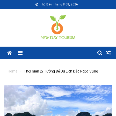
Skip
Thứ Bảy, Tháng 8 08, 2026
to
content
Menu
Home
Thời Gian Lý Tưởng Để Du Lịch Đảo Ngọc Vừng