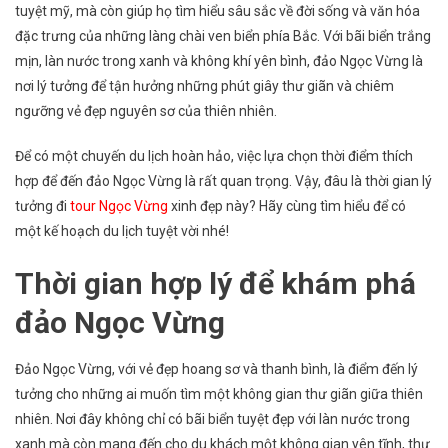
Du
tuyệt mỹ, mà còn giúp họ tìm hiểu sâu sắc về đời sống và văn hóa
Lịch
đặc trưng của những làng chài ven biển phía Bắc. Với bãi biển trắng
Đảo
mịn, làn nước trong xanh và không khí yên bình, đảo Ngọc Vừng là
Ngọc
nơi lý tưởng để tận hưởng những phút giây thư giãn và chiêm
Vừng
ngưỡng vẻ đẹp nguyên sơ của thiên nhiên.
Để có một chuyến du lịch hoàn hảo, việc lựa chọn thời điểm thích
hợp để đến đảo Ngọc Vừng là rất quan trọng. Vậy, đâu là thời gian lý
tưởng đi
tour Ngọc Vừng
xinh đẹp này? Hãy cùng tìm hiểu để có
một kế hoạch du lịch tuyệt vời nhé!
Thời gian hợp lý để khám phá
đảo Ngọc Vừng
Đảo Ngọc Vừng, với vẻ đẹp hoang sơ và thanh bình, là điểm đến lý
tưởng cho những ai muốn tìm một không gian thư giãn giữa thiên
nhiên. Nơi đây không chỉ có bãi biển tuyệt đẹp với làn nước trong
xanh mà còn mang đến cho du khách một không gian yên tĩnh, thư