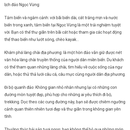
lịch đảo Ngọc Vừng:
Tắm biển và ngắm cảnh: với bãi biển dài, cát trắng mịn và nước
biển trong xanh, tắm biển tại Ngọc Vừng là một trải nghiệm tuyệt
vời. Bạn có thể thư giãn trên bãi cát hoặc tham gia các hoạt động
thể thao biển như lướt sóng, chèo kayak…
Khám phá làng chài địa phương: là một hòn đảo vẫn giữ được nét
văn hóa làng chài truyền thống của người dân miền biển. Du khách
có thể tham quan những làng chài, tìm hiểu về cuộc sống của ngư
dân, hoặc thử thả lưới câu cá, câu mực cùng người dân địa phương.
Đi bộ quanh đảo: Không gian nhỏ nhắn nhưng lại có những con
đường mòn tuyệt đẹp, phù hợp cho những ai yêu thích đi bộ,
trekking. Dọc theo các cung đường này, bạn sẽ được chiêm ngưỡng
cảnh quan thiên nhiên tươi đẹp và thư giãn trong không gian yên
tĩnh.
Thưởng thức hải sản tươi ngon: bạn không thể bỏ qua những món